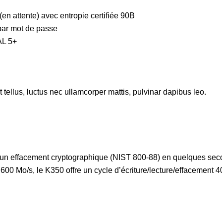
en attente) avec entropie certifiée 90B
par mot de passe
AL 5+
t tellus, luctus nec ullamcorper mattis, pulvinar dapibus leo.
c un effacement cryptographique (NIST 800-88) en quelques sec
 1 600 Mo/s, le K350 offre un cycle d’écriture/lecture/effacemen