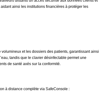
vailleurs distants un accès sécurisé aux données clients et
idant ainsi les institutions financières à protéger les
volumineux et les dossiers des patients, garantissant ainsi
l’eau, tandis que le clavier désinfectable permet une
ents de santé axés sur la conformité.
tion à distance complète via
SafeConsole
: