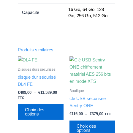
16 Go, 64 Go, 128
Capacité
Go, 256 Go, 512 Go
Produits similaires
Plage
Plage
Ce
Ce
de
de
produit
produit
prix :
prix :
Disques durs sécurisés
€409,00
a
€115,00
a
disque dur sécurisé
à
à
plusieurs
plusieurs
€11.589,00
€379,00
DL4 FE
variations.
variations
Boutique
€
409,00
–
€
11.589,00
Les
Les
TTC
clé USB sécurisée
options
options
Sentry ONE
peuvent
peuvent
Choix des
options
€
115,00
–
€
379,00
TTC
être
être
choisies
choisies
Choix des
options
sur
sur